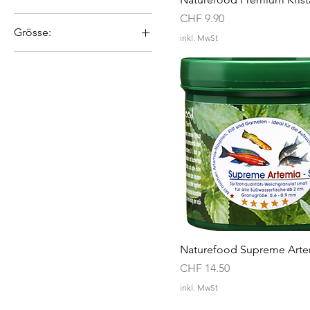
Preis
1000g
CHF 9.90
Grösse:
105g
inkl. MwSt
25g
1100g
35g
120g
55g
210g
60g
240g
25g
270g
280g
30g
35g
45g
Naturefood Supreme Arte
50g
Preis
CHF 14.50
55g
inkl. MwSt
60g