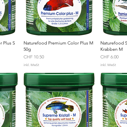
 Plus S
Naturefood Premium Color Plus M
Naturefood S
50g
Krabben M
Preis
Preis
CHF 10.50
CHF 6.00
inkl. MwSt
inkl. MwSt