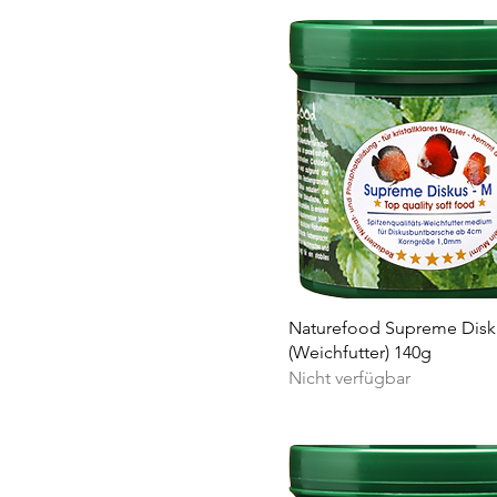
900g
95g
970g
Naturefood Supreme Dis
(Weichfutter) 140g
Nicht verfügbar