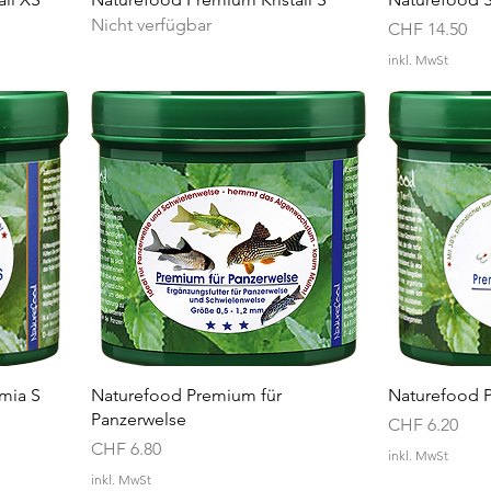
Nicht verfügbar
Preis
CHF 14.50
inkl. MwSt
mia S
Naturefood Premium für
Naturefood 
Panzerwelse
Preis
CHF 6.20
Preis
CHF 6.80
inkl. MwSt
inkl. MwSt