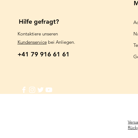
M
Hilfe gefragt?
Aq
Kontaktiere unseren
N
Kundenservice
bei Anliegen.
Te
+41 79 916 61 61
G
Vers
Rück