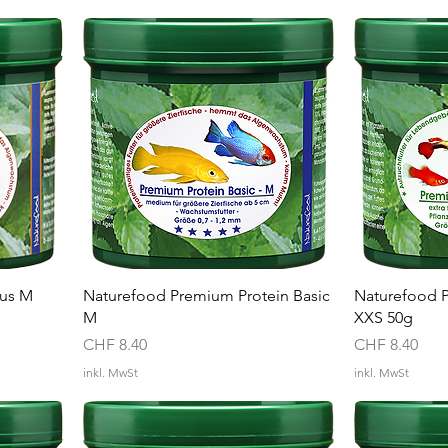
kus M
Naturefood Premium Protein Basic
Naturefood P
M
XXS 50g
Preis
Preis
CHF 8.40
CHF 8.40
inkl. MwSt
inkl. MwSt