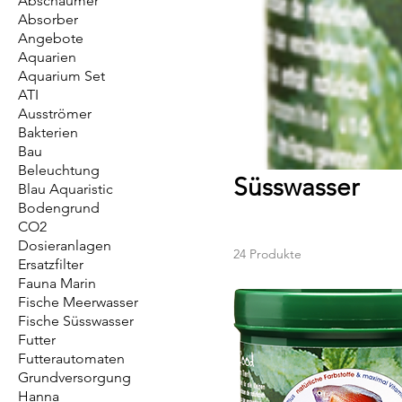
Abschäumer
Absorber
Angebote
Aquarien
Aquarium Set
ATI
Ausströmer
Bakterien
Bau
Beleuchtung
Süsswasser
Blau Aquaristic
Bodengrund
CO2
Dosieranlagen
24 Produkte
Ersatzfilter
Fauna Marin
Fische Meerwasser
Fische Süsswasser
Futter
Futterautomaten
Grundversorgung
Hanna