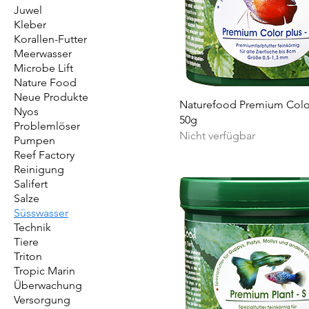
Juwel
Kleber
Korallen-Futter
Meerwasser
Microbe Lift
Nature Food
Neue Produkte
Naturefood Premium Color
Nyos
50g
Problemlöser
Nicht verfügbar
Pumpen
Reef Factory
Reinigung
Salifert
Salze
Süsswasser
Technik
Tiere
Triton
Tropic Marin
Überwachung
Versorgung