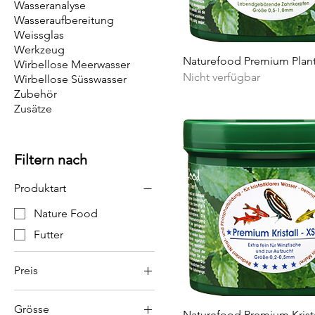
Wasseranalyse
Wasseraufbereitung
Weissglas
Werkzeug
Naturefood Premium Plant
Wirbellose Meerwasser
Nicht verfügbar
Wirbellose Süsswasser
Zubehör
Zusätze
Filtern nach
Produktart
Nature Food
Futter
Preis
Grösse
6 CHF
20 CHF
Naturefood Premium Krista