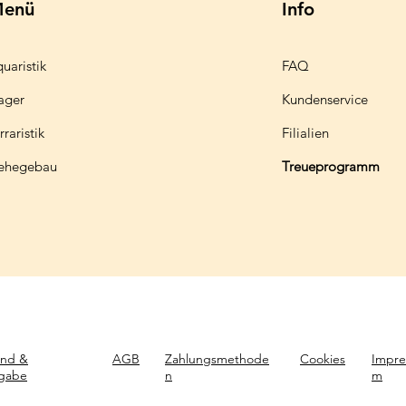
enü
Info
uaristik
FAQ
ager
Kundenservice
rraristik
Filialien
ehegebau
Treueprogramm
and &
AGB
Zahlungsmethode
Cookies
Impre
gabe
n
m