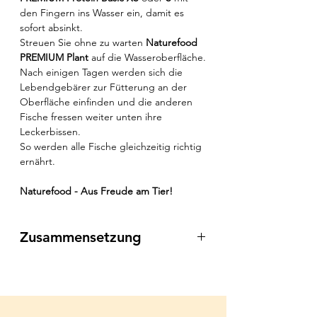
den Fingern ins Wasser ein, damit es
sofort absinkt.
Streuen Sie ohne zu warten
Naturefood
PREMIUM Plant
auf die Wasseroberfläche.
Nach einigen Tagen werden sich die
Lebendgebärer zur Fütterung an der
Oberfläche einfinden und die anderen
Fische fressen weiter unten ihre
Leckerbissen.
So werden alle Fische gleichzeitig richtig
ernährt.
Naturefood - Aus Freude am Tier!
Zusammensetzung
Gemüse, Getreide, Fisch und
Fischnebenerzeugnisse, Weich- und
Krebstiere, Öle und Fette, Algen,
Hefen, Mineralstoffe.