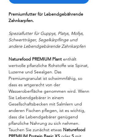
Premiumfutter für Lebendgebährende
Zahnkarpfen.
Spezialfutter für Guppys, Platys, Mollys,
Schwertträger, Segelkärpflinge und
andere Lebendgebärende Zahnkarpfen
Naturefood PREMIUM Plant
enthält
wertvolle pflanzliche Rohstoffe wie Spinat,
Luzerne und Seealgen. Das
Premiumgranulat ist schwimmfähig, so
dass es artgerecht von der
Wasseroberfläche genommen wird. Wenn
Sie Lebendgebärer in einem
Gesellschaftsbecken mit Salmlern und
anderen Fischen pflegen, ist es wichtig,
dass die Lebendgebärer genügend
pflanzliche Nahrung zu sich nehmen.
Tauchen Sie zunächst etwas
Naturefood
PREMIUM Protein Basic
XS
oder
S
mit