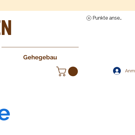
en
Punkte ansehen
Gehegebau
Anm
e