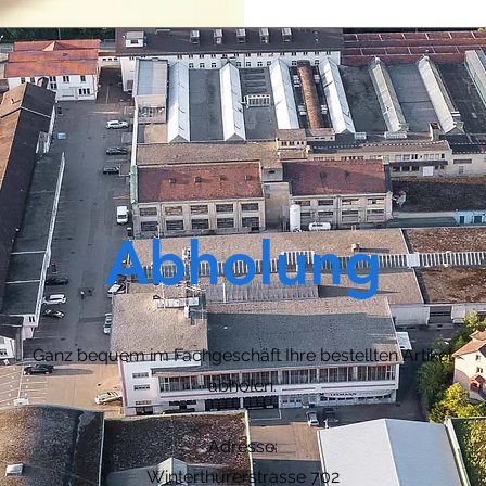
Abholung
Ganz bequem im Fachgeschäft Ihre bestellten Artikel
abholen.
Adresse:
Winterthurerstrasse 702