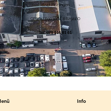
8247 Flurlingen
GPS: 47.69030°N, 8.62922°O
Tel: 079 916 61 61
enü
Info