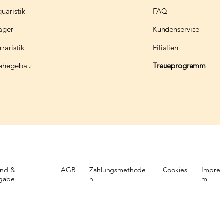
uaristik
FAQ
ager
Kundenservice
rraristik
Filialien
ehegebau
Treueprogramm
and &
AGB
Zahlungsmethode
Cookies
Impre
gabe
n
m