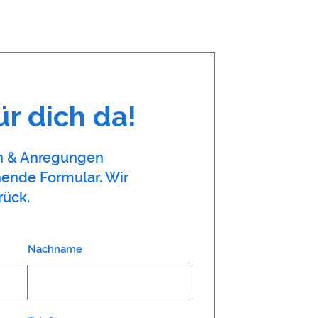
ür dich da!
en & Anregungen
hende Formular. Wir
rück.
Nachname