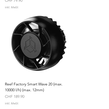
Preis
CHF 79.90
inkl. MwSt
Reef Factory Smart Wave 20 (max.
10000 l/h) (max. 12mm)
Preis
CHF 189.90
inkl. MwSt