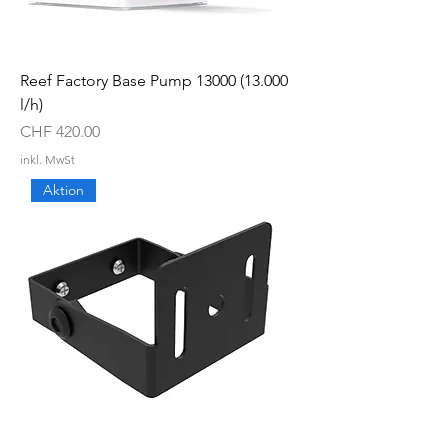
Reef Factory Base Pump 13000 (13.000
l/h)
Preis
CHF 420.00
inkl. MwSt
Aktion