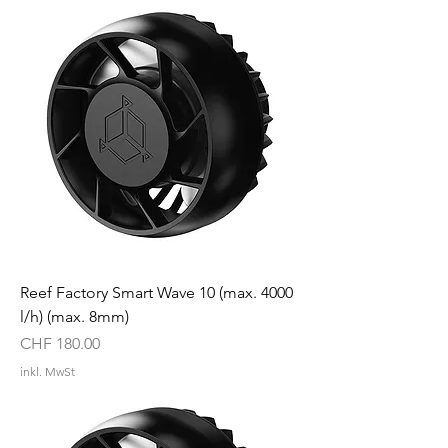
Reef Factory Smart Wave 10 (max. 4000
l/h) (max. 8mm)
Preis
CHF 180.00
inkl. MwSt