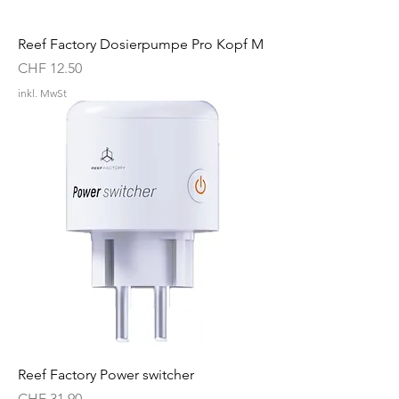
Reef Factory Dosierpumpe Pro Kopf M
Preis
CHF 12.50
inkl. MwSt
Reef Factory Power switcher
Preis
CHF 31.90