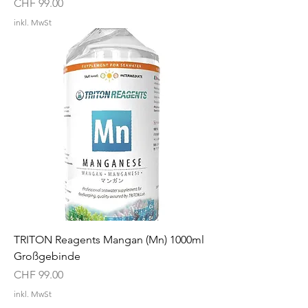
Preis
CHF 99.00
inkl. MwSt
TRITON Reagents Mangan (Mn) 1000ml
Großgebinde
Preis
CHF 99.00
inkl. MwSt