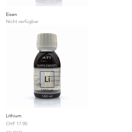
Eisen
Nicht verfügbar
Lithium
Preis
CHF 17.90
inkl. MwSt