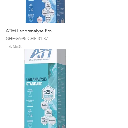
ATI® Laboranalyse Pro
Standardpreis
Sale-Preis
CHF 36.90
CHF 31.37
inkl. MwSt