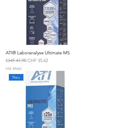
ATI® Laboranalyse Ultimate MS
Standardpreis
Sale-Preis
CHF 41.90
CHF 35.62
inkl. MwSt
Neu