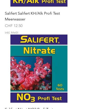
Salifert Salifert KH/Alk Profi Test
Meerwasser
Preis
CHF 12.50
inkl. MwSt