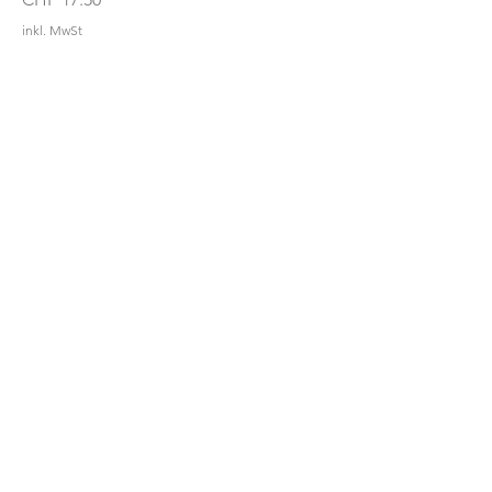
inkl. MwSt
Hilfe gefragt?
Kontaktiere unseren
Kundenservice
bei Anliegen.
+41 79 916 61 61
Info