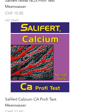
Salifert Nitrat NO3 Profi Test
Meerwasser
Preis
CHF 15.50
inkl. MwSt
Salifert Calzium CA Profi Test
Meerwasser
Preis
CHF 17.50