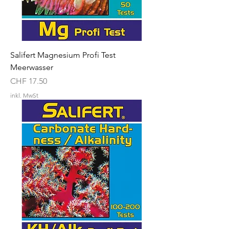
Salifert Magnesium Profi Test
Meerwasser
Preis
CHF 17.50
inkl. MwSt