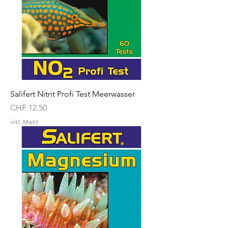
Salifert Nitrit Profi Test Meerwasser
Preis
CHF 12.50
inkl. MwSt