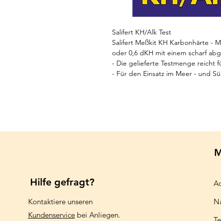
Salifert KH/Alk Test
Salifert Meßkit KH Karbonhärte - 
oder 0,6 dKH mit einem scharf ab
- Die gelieferte Testmenge reicht f
- Für den Einsatz im Meer - und S
M
Hilfe gefragt?
Aq
Kontaktiere unseren
N
Kundenservice
bei Anliegen.
Te