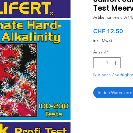
Test Meer
Artikelnummer: 8714
Pre
CHF 12.50
inkl. MwSt
Anzahl
*
Nur noch 7 verfügba
In den Warenkorb