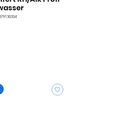
wasser
079130354
is
r