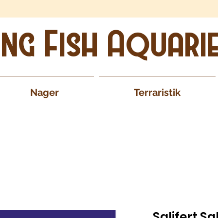
ing Fish Aquari
Nager
Terraristik
Salifert Sa