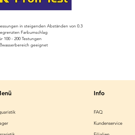
Messungen in steigenden Abständen von 0.3
gegrenzten Farbumschlag
ür 100 - 200 Testungen
üßwasserbereich geeignet
enü
Info
uaristik
FAQ
ager
Kundenservice
rraristik
Filialien