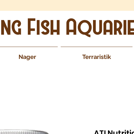
ing Fish Aquari
Nager
Terraristik
ATI Nutrit