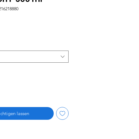
216218880
is
chtigen lassen