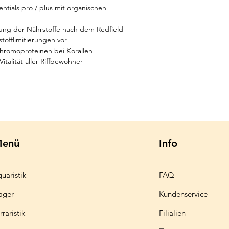
ntials pro / plus mit organischen
llung der Nährstoffe nach dem Redfield
tofflimitierungen vor
Chromoproteinen bei Korallen
talität aller Riffbewohner
enü
Info
uaristik
FAQ
ager
Kundenservice
rraristik
Filialien