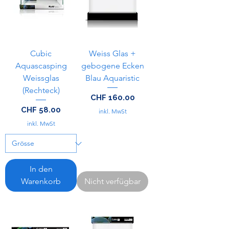
Cubic
Weiss Glas +
Aquascasping
gebogene Ecken
Weissglas
Blau Aquaristic
(Rechteck)
Preis
CHF 160.00
Preis
CHF 58.00
inkl. MwSt
inkl. MwSt
In den
Warenkorb
Nicht verfügbar