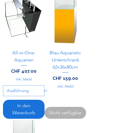
All-in-One-
Blau Aquaristic
Aquarien
Unterschrank
62x36x80cm
Preis
CHF 407.00
Preis
CHF 159.00
inkl. MwSt
inkl. MwSt
In den
Warenkorb
Nicht verfügbar