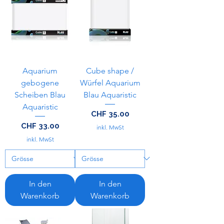
Aquarium
Cube shape /
gebogene
Würfel Aquarium
Scheiben Blau
Blau Aquaristic
Aquaristic
Preis
CHF 35.00
Preis
CHF 33.00
inkl. MwSt
inkl. MwSt
In den
In den
Warenkorb
Warenkorb