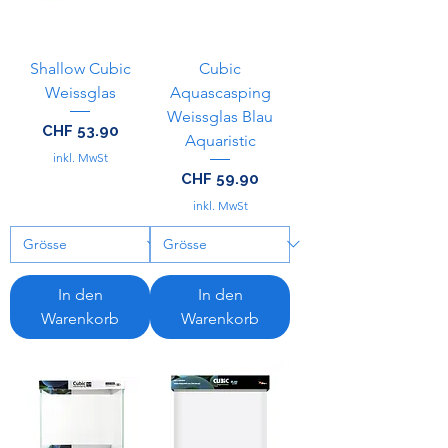
Shallow Cubic
Cubic
Weissglas
Aquascasping
Weissglas Blau
Preis
CHF 53.90
Aquaristic
inkl. MwSt
Preis
CHF 59.90
inkl. MwSt
In den
In den
Warenkorb
Warenkorb