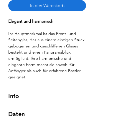
In den Warenkorb
Elegant und harmonisch
Ihr Hauptmerkmal ist das Front- und
Seitenglas, das aus einem einzigen Stück
gebogenen und geschliffenen Glases
besteht und einen Panoramablick
ermöglicht. Ihre harmonische und
elegante Form macht sie sowohl für
Anfänger als auch für erfahrene Bastler
geeignet.
Info
Gebogene Glasecken
Daten
Die Front und die Seiten bilden ein
einziges Stück, um einen Panoramablick
Traditional shape
auf das Aquarium zu erhalten. Das Glas