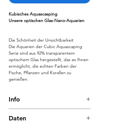
Kubisches Aquascasping
Unsere optischen Glas-Nano-Aquarien
Die Schönheit der Unsichtbarkeit
Die Aquarien der Cubic Aquascaping
Serie sind aus 92% transparentem
optischem Glas hergestellt, das es Ihnen
ermöglicht, die echten Farben der
Fische, Pflanzen und Korallen zu
genießen.
Info
Transparentes Silikon
Daten
Langlebiges, klares Silikon stört die
hohe Transparenz der Gläser nicht
Cube shape
Ref. 7785027 Cubic Aquascaping 27