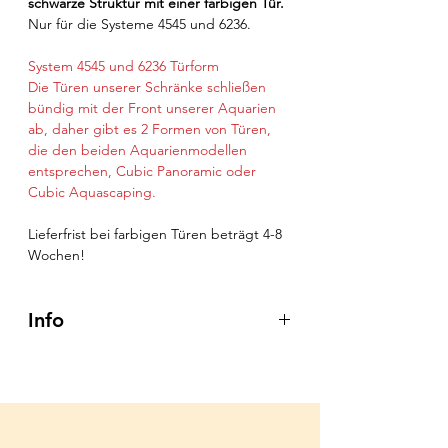
schwarze Struktur mit einer farbigen Tür.
Nur für die Systeme 4545 und 6236.
System 4545 und 6236 Türform
Die Türen unserer Schränke schließen
bündig mit der Front unserer Aquarien
ab, daher gibt es 2 Formen von Türen,
die den beiden Aquarienmodellen
entsprechen, Cubic Panoramic oder
Cubic Aquascaping.
Lieferfrist bei farbigen Türen beträgt 4-8
Wochen!
Info
62x36x80 cm (einschließlich Tür)
7796200 Struktur 6236 Weiß glänzend
7796210 Struktur 6236 Schwarz
Glänzend