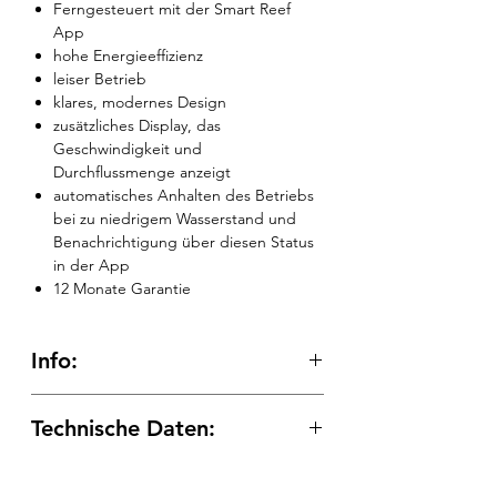
Ferngesteuert mit der Smart Reef
App
hohe Energieeffizienz
leiser Betrieb
klares, modernes Design
zusätzliches Display, das
Geschwindigkeit und
Durchflussmenge anzeigt
automatisches Anhalten des Betriebs
bei zu niedrigem Wasserstand und
Benachrichtigung über diesen Status
in der App
12 Monate Garantie
Info:
Weitere Funktionen
Technische Daten:
Gummifüße für die einfache
Installation der Pumpe im Becken
Base Pump 3000
DIN-Schiene an der Rückseite des