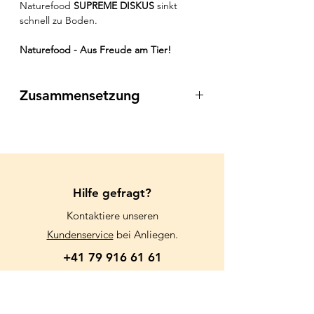
Naturefood
SUPREME DISKUS
sinkt
schnell zu Boden.
Naturefood - Aus Freude am Tier!
Zusammensetzung
Fisch und Fischnebenerzeugnisse,
Weich- und Krebstiere, Getreide,
Gemüse, Öle und Fette, Algen,
Mineralstoffe
Hilfe gefragt?
Inhaltsstoffe:
Kontaktiere unseren
Rohprotein
46,2 %
Kundenservice
bei Anliegen.
Rohfett
12,8 %
+41 79 916 61 61
Rohfaser
1,3 %