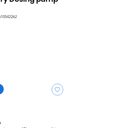
610542262
eis
r
n