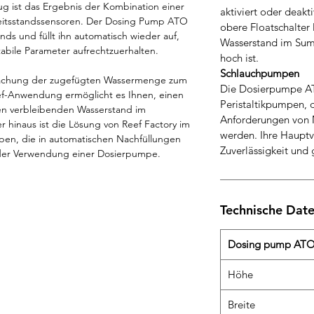
ug ist das Ergebnis der Kombination einer
aktiviert oder deakt
eitsstandssensoren. Der Dosing Pump ATO
obere Floatschalter 
nds und füllt ihn automatisch wieder auf,
Wasserstand im Su
abile Parameter aufrechtzuerhalten.
hoch ist.
Schlauchpumpen
rwachung der zugefügten Wassermenge zum
Die Dosierpumpe ATO
eef-Anwendung ermöglicht es Ihnen, einen
Peristaltikpumpen, 
den verbleibenden Wasserstand im
Anforderungen von 
r hinaus ist die Lösung von Reef Factory im
werden. Ihre Hauptvo
en, die in automatischen Nachfüllungen
Zuverlässigkeit und 
 der Verwendung einer Dosierpumpe.
Technische Dat
Dosing pump AT
Höhe
Breite