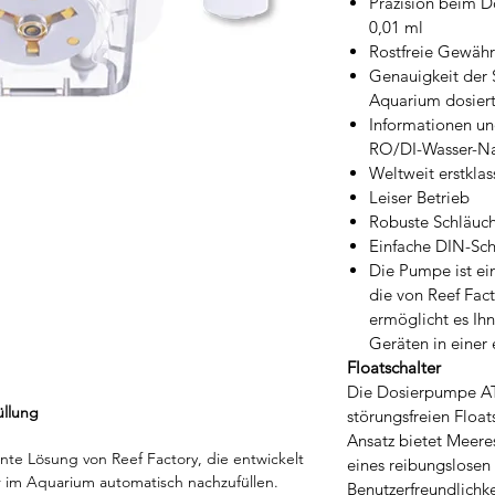
Präzision beim D
0,01 ml
Rostfreie Gewähr
Genauigkeit der S
Aquarium dosier
Informationen un
RO/DI-Wasser-Na
Weltweit erstklas
Leiser Betrieb
Robuste Schläuc
Einfache DIN-Sc
Die Pumpe ist ei
die von Reef Fac
ermöglicht es Ih
Geräten in einer
Floatschalter
Die Dosierpumpe ATO
üllung
störungsfreien Float
Ansatz bietet Meere
nte Lösung von Reef Factory, die entwickelt
eines reibungslosen
 im Aquarium automatisch nachzufüllen.
Benutzerfreundlichke