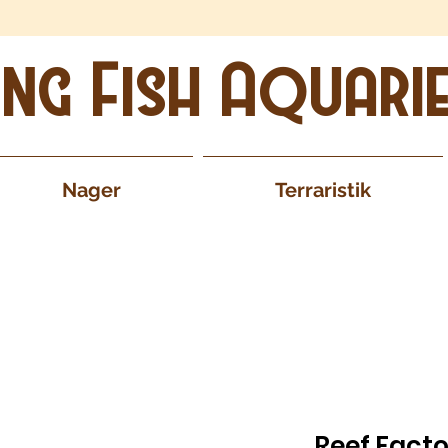
ing Fish Aquari
Nager
Terraristik
Reef Fact