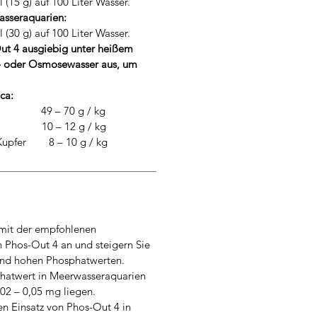
(15 g) auf 100 Liter Wasser.
asseraquarien:
(30 g) auf 100 Liter Wasser.
ut 4 ausgiebig unter heißem
s- oder Osmosewasser aus, um
ca:
 49 – 70 g / kg
 10 – 12 g / kg
 Kupfer 8 – 10 g / kg
 mit der empfohlenen
Phos-Out 4 an und steigern Sie
end hohen Phosphatwerten.
hatwert in Meerwasseraquarien
,02 – 0,05 mg liegen.
n Einsatz von Phos-Out 4 in