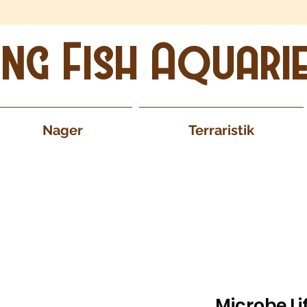
ing Fish Aquari
Nager
Terraristik
Microbe L