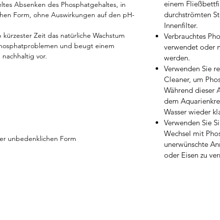
einem Fließbettfi
eltes Absenken des Phosphatgehaltes, in
durchströmten Ste
ichen Form, ohne Auswirkungen auf den pH-
Innenfilter.
b kürzester Zeit das natürliche Wachstum
Verbrauchtes Pho
 Phosphatproblemen und beugt einem
verwendet oder 
nachhaltig vor.
werden.
Verwenden Sie re
Cleaner, um Phos
Während dieser 
dem Aquarienkrei
Wasser wieder kla
Verwenden Sie Si
Wechsel mit Phos
ner unbedenklichen Form
unerwünschte An
oder Eisen zu ve