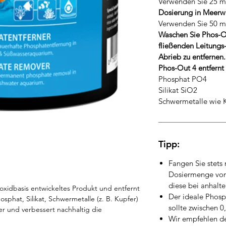
Verwenden Sie 25 ml 
Dosierung in Meerw
Verwenden Sie 50 ml 
Waschen Sie Phos-O
fließenden Leitung
Abrieb zu entfernen.
Phos-Out 4 entfernt 
Phosphat PO4
Silikat SiO2
Schwermetalle wie
Tipp:
Fangen Sie stets
Dosiermenge von 
diese bei anhalt
roxidbasis entwickeltes Produkt und entfernt
Der ideale Phosp
osphat, Silikat, Schwermetalle (z. B. Kupfer)
sollte zwischen 0
r und verbessert nachhaltig die
Wir empfehlen de