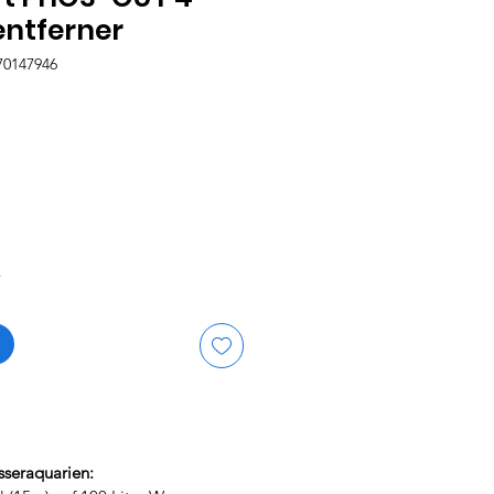
ntferner
70147946
is
r
sseraquarien: