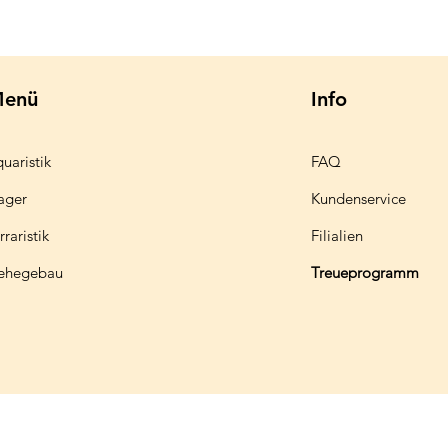
enü
Info
uaristik
FAQ
ager
Kundenservice
rraristik
Filialien
ehegebau
Treueprogramm