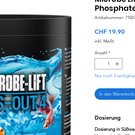
Phosphate
Artikelnummer: 7102
Pre
CHF 19.90
inkl. MwSt
Anzahl
*
Nur noch 3 verfügba
In den Warenkorb
Dosierung
Dosierung in Süßwa