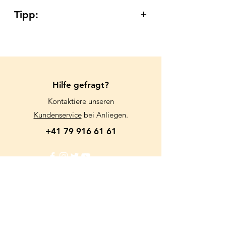
Tipp:
Sorgen Sie für eine ausreichende
Karbonathärte (KH), um den
Nitrifikationsprozess zu
beschleunigen.
Ozon und UV-Licht kann Bakterien
Hilfe gefragt?
abtöten, schalten Sie diese nach der
Kontaktiere unseren
Dosierung für 12-24 h aus.
Lassen Sie für eine ausreichende
Kundenservice
bei Anliegen.
Sauerstoffzufuhr Ihren Abschäumer
+41 79 916 61 61
dauerhaft eingeschaltet, da
Bakterien auch Sauerstoff
verbrauchen.
Lagern Sie Nite-Out II nach dem
Öffnen im Kühlschrank zwischen 4 °C
und 7 °C.
Info