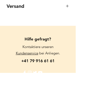
Versand
Für das Wohl der Tiere, bieten wir
keinen Versand an.
Wir danken für Ihr Verständnis.
Hilfe gefragt?
Kontaktiere unseren
Kundenservice
bei Anliegen.
+41 79 916 61 61
Info