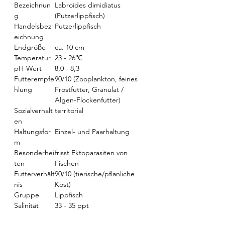
Bezeichnun
Labroides dimidiatus
g
(Putzerlippfisch)
Handelsbez
Putzerlippfisch
eichnung
Endgröße
ca. 10 cm
Temperatur
23 - 26℃
pH-Wert
8,0 - 8,3
Futterempfe
90/10 (Zooplankton, feines
hlung
Frostfutter, Granulat /
Algen-Flockenfutter)
Sozialverhalt
territorial
en
Haltungsfor
Einzel- und Paarhaltung
m
Besonderhei
frisst Ektoparasiten von
ten
Fischen
Futterverhält
90/10 (tierische/pflanliche
nis
Kost)
Gruppe
Lippfisch
Salinität
33 - 35 ppt