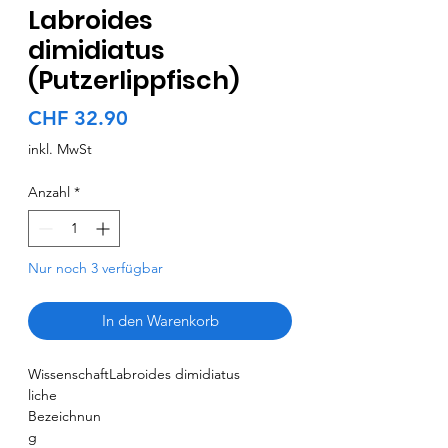
Labroides
dimidiatus
(Putzerlippfisch)
Preis
CHF 32.90
inkl. MwSt
Anzahl
*
Nur noch 3 verfügbar
In den Warenkorb
Wissenschaft
Labroides dimidiatus
liche
Bezeichnun
g