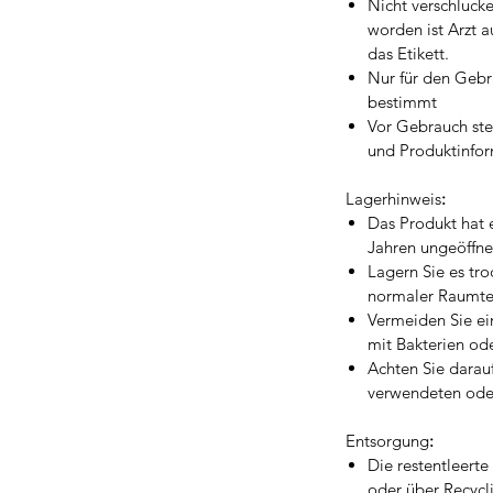
Nicht verschluck
worden ist Arzt a
das Etikett.
Nur für den Geb
bestimmt
Vor Gebrauch stet
und Produktinfor
Lagerhinweis
:
Das Produkt hat 
Jahren ungeöffne
Lagern Sie es tro
normaler Raumte
Vermeiden Sie ei
mit Bakterien od
Achten Sie darauf
verwendeten ode
Entsorgung
:
Die restentleert
oder über Recycl