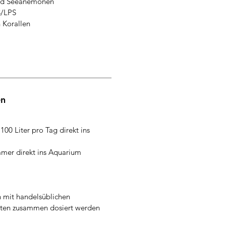
und Seeanemonen
S/LPS
 Korallen
en
100 Liter pro Tag direkt ins
mmer direkt ins Aquarium
 mit handelsüblichen
aten zusammen dosiert werden