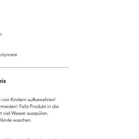
n
Polymere
eis
e von Kindern aufbewahren!
meiden! Falls Produkt in die
viel Wasser ausspülen.
Hände waschen.
d