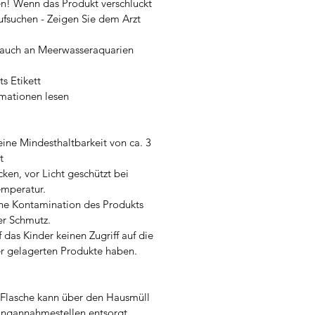
en! Wenn das Produkt verschluckt
ufsuchen - Zeigen Sie dem Arzt
rauch an Meerwasseraquarien
s Etikett
mationen lesen
eine Mindesthaltbarkeit von ca. 3
t
cken, vor Licht geschützt bei
mperatur.
ne Kontamination des Produkts
er Schmutz.
 das Kinder keinen Zugriff auf die
r gelagerten Produkte haben.
e Flasche kann über den Hausmüll
ingannahmestellen entsorgt