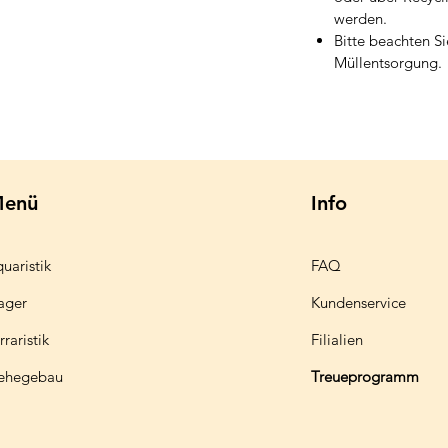
werden.
Bitte beachten Si
Müllentsorgung.
enü
Info
uaristik
FAQ
ager
Kundenservice
rraristik
Filialien
ehegebau
Treueprogramm