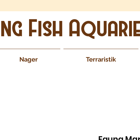
ing Fish Aquari
Nager
Terraristik
Fauna Mar