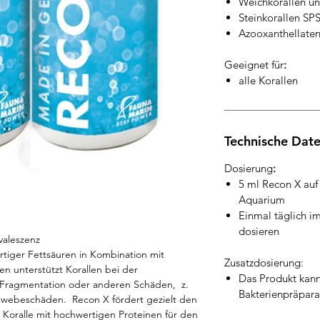
Weichkorallen 
Steinkorallen SP
Azooxanthellaten
Geeignet für
:
alle Korallen
Technische Dat
Dosierung
:
5 ml Recon X auf 
Aquarium
Einmal täglich i
dosieren
valeszenz
tiger Fettsäuren in Kombination mit
Zusatzdosierung:
n unterstützt Korallen bei der
Das Produkt kann
 Fragmentation oder anderen Schäden, z.
Bakterienpräpar
ewebeschäden. Recon X fördert gezielt den
Koralle mit hochwertigen Proteinen für den