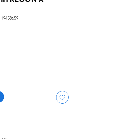
119458659
is
r