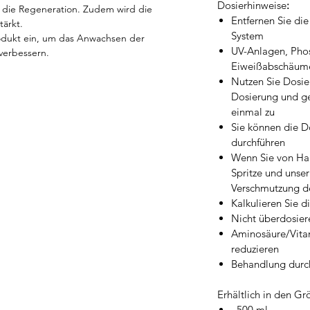
Dosierhinweise
:
 die Regeneration. Zudem wird die
Entfernen Sie di
tärkt.
System
rodukt ein, um das Anwachsen der
UV-Anlagen, Pho
 verbessern.
Eiweißabschäumer
Nutzen Sie Dosi
Dosierung und g
einmal zu
Sie können die Do
durchführen
Wenn Sie von Han
Spritze und unse
Verschmutzung d
Kalkulieren Sie 
Nicht überdosier
Aminosäure/Vita
reduzieren
Behandlung durch
Erhältlich in den G
500 ml