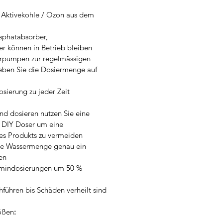
e Aktivekohle / Ozon aus dem
sphatabsorber,
 können in Betrieb bleiben
erpumpen zur regelmässigen
eben Sie die Dosiermenge auf
sierung zu jeder Zeit
d dosieren nutzen Sie eine
r DIY Doser um eine
es Produkts zu vermeiden
die Wassermenge genau ein
en
mindosierungen um 50 %
führen bis Schäden verheilt sind
rößen
: