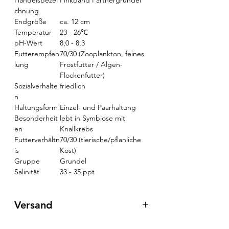
Handelsbezei
Pinkband Partnergrundel
chnung
Endgröße
ca. 12 cm
Temperatur
23 - 26℃
pH-Wert
8,0 - 8,3
Futterempfeh
70/30 (Zooplankton, feines
lung
Frostfutter / Algen-
Flockenfutter)
Sozialverhalte
friedlich
n
Haltungsform
Einzel- und Paarhaltung
Besonderheit
lebt in Symbiose mit
en
Knallkrebs
Futterverhältn
70/30 (tierische/pflanliche
is
Kost)
Gruppe
Grundel
Salinität
33 - 35 ppt
Versand
Für das Wohl der Tiere, bieten wir