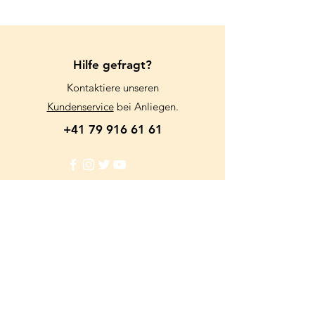
keinen Versand an.
Wir danken für Ihr Verständnis.
Hilfe gefragt?
Kontaktiere unseren
Kundenservice
bei Anliegen.
+41 79 916 61 61
Info
FAQ
Kundenservice