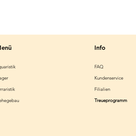
enü
Info
uaristik
FAQ
ager
Kundenservice
rraristik
Filialien
ehegebau
Treueprogramm