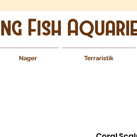
ing Fish Aquari
Nager
Terraristik
Coral Scal