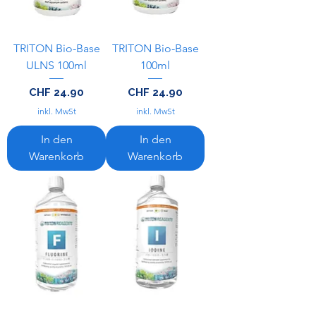
TRITON Bio-Base
TRITON Bio-Base
ULNS 100ml
100ml
Preis
Preis
CHF 24.90
CHF 24.90
inkl. MwSt
inkl. MwSt
In den
In den
Warenkorb
Warenkorb