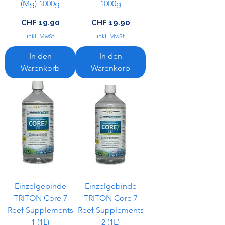
(Mg) 1000g
1000g
Preis
Preis
CHF 19.90
CHF 19.90
inkl. MwSt
inkl. MwSt
In den
In den
Warenkorb
Warenkorb
Einzelgebinde
Einzelgebinde
TRITON Core 7
TRITON Core 7
Reef Supplements
Reef Supplements
1 (1L)
2 (1L)