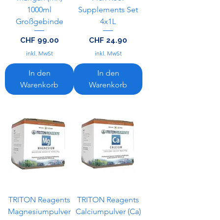
1000ml
Supplements Set
Großgebinde
4x1L
Preis
Preis
CHF 99.00
CHF 24.90
inkl. MwSt
inkl. MwSt
In den
In den
Warenkorb
Warenkorb
TRITON Reagents
TRITON Reagents
Magnesiumpulver
Calciumpulver (Ca)