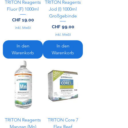
TRITON Reagents
TRITON Reagents
Fluor (F) 1000ml
Jod (I) 1000ml
Großgebinde
Preis
CHF 19.00
Preis
CHF 99.00
inkl. MwSt
inkl. MwSt
In den
In den
Warenkorb
Warenkorb
TRITON Reagents
TRITON Core 7
Mangan (Mn)
Flex Reef