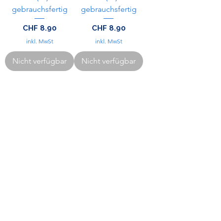
gebrauchsfertig
gebrauchsfertig
Preis
Preis
CHF 8.90
CHF 8.90
inkl. MwSt
inkl. MwSt
Nicht verfügbar
Nicht verfügbar
Weitere Produkte
Hilfe gefragt?
Kontaktiere unseren
Kundenservice
bei Anliegen.
+41 79 916 61 61