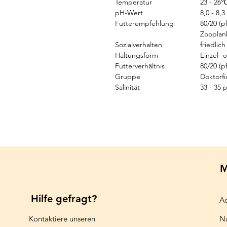
Temperatur
23 - 26
pH-Wert
8,0 - 8,3
Futterempfehlung
80/20 (p
Zooplan
Sozialverhalten
friedlich
Haltungsform
Einzel- 
Futterverhältnis
80/20 (p
Gruppe
Doktorfi
Salinität
33 - 35 
M
Hilfe gefragt?
Aq
Kontaktiere unseren
N