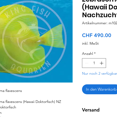
(Hawaii Do
Nachzuch
Artikelnummer: m10
Pr
CHF 490.00
inkl. MwSt
Anzahl
*
Nur noch 2 verfügba
In den Warenkorb
ma flavescens
a flavescens (Hawaii Doktorfisch) NZ
oktorfisch
Versand
m