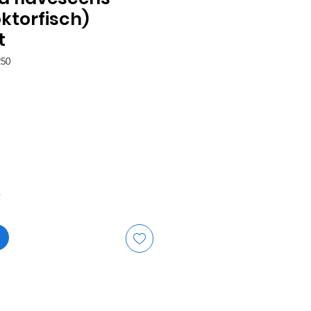
ktorfisch)
t
250
eis
r