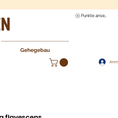
en
Punkte ansehen
Gehegebau
Anm
 flavescens