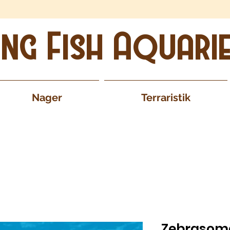
ing Fish Aquari
Nager
Terraristik
Zebrasoma