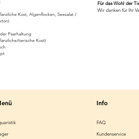
℃
Für das Wohl der Tie
Wir danken für Ihr V
flanzliche Kost, Algenflocken, Seesalat /
kton)
oder Paarhaltung
flanzliche/tierische Kost)
sch
ppt
enü
Info
uaristik
FAQ
ager
Kundenservice