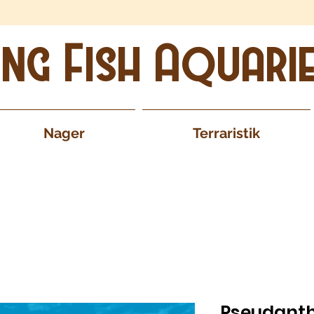
ing Fish Aquari
Nager
Terraristik
Pseudanth