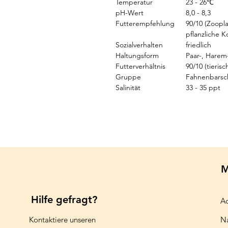
Temperatur
23 - 26℃
pH-Wert
8,0 - 8,3
Futterempfehlung
90/10 (Zoopla
pflanzliche K
Sozialverhalten
friedlich
Haltungsform
Paar-, Hare
Futterverhältnis
90/10 (tierisc
Gruppe
Fahnenbarsc
Salinität
33 - 35 ppt
M
Hilfe gefragt?
Aq
Kontaktiere unseren
N