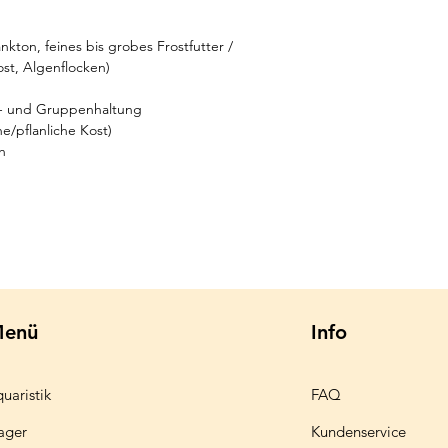
nkton, feines bis grobes Frostfutter /
ost, Algenflocken)
m- und Gruppenhaltung
he/pflanliche Kost)
h
enü
Info
uaristik
FAQ
ager
Kundenservice