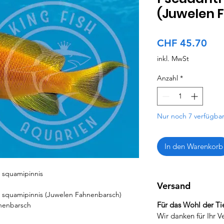
(Juwelen 
Pre
CHF 45.70
inkl. MwSt
Anzahl
*
Nur noch 7 verfügba
In den Warenkorb
 squamipinnis
Versand
 squamipinnis (Juwelen Fahnenbarsch)
Für das Wohl der Tie
nenbarsch
Wir danken für Ihr V