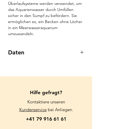
Überlaufsysteme werden verwendet, um
das Aquarienwasser durch Umfüllen
sicher in den Sumpf zu befördern. Sie
ermöglichen es, ein Becken ohne Löcher
in ein Meerwasseraquarium
umzuwandeln.
Daten
Überlauf 1500
Ref. 7710005
Maße: 21x12,8x19,3 cm
Abflussrohr: 1 x25mm
Max. Durchfluss: 1500 l/h
Hilfe gefragt?
Geräuschloser Betrieb
Kontaktiere unseren
Überlauf 3000
Kundenservice
bei Anliegen.
Ref. 7710010
+41 79 916 61 61
Maße: 21x21,5x19,3 cm
Abflussrohr: 2 x25mm