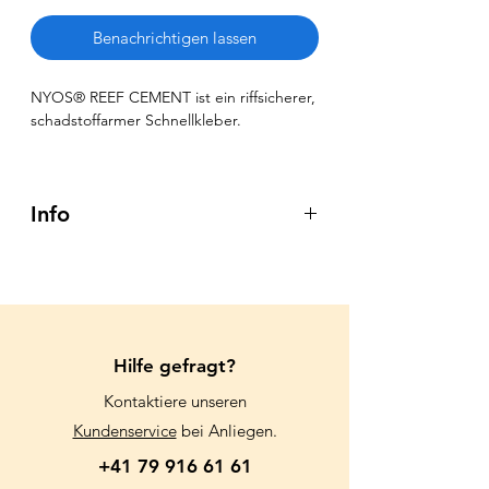
Benachrichtigen lassen
NYOS® REEF CEMENT ist ein riffsicherer,
schadstoffarmer Schnellkleber.
Info
Technische Details
Inhalt
500 ml
Anwendung
3 Teile REEF CEMENT, 1 Teil Wasser
Hilfe gefragt?
Abbindezeit
Kontaktiere unseren
2 Minuten
Produktdetails
Kundenservice
bei Anliegen.
NYOS® REEF CEMENT ist ein
+41 79 916 61 61
riffsicherer, schadstoffarmer