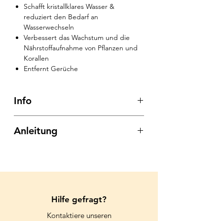
Schafft kristallklares Wasser &
reduziert den Bedarf an
Wasserwechseln
Verbessert das Wachstum und die
Nährstoffaufnahme von Pflanzen und
Korallen
Entfernt Gerüche
Info
WAS IST SPECIAL BLEND?
Anleitung
Special Blend ist eine speziell
entwickelte Bakterienmischung aus rein
Vor Gebrauch gut schütteln!
biologischen Inhaltsstoffen, welche für
eine perfekt funktionierende
Erstdosierung pro 100 Liter Wasser
Wasserbiologie in jedem Meer- und
Tag 1 25 ml
Süßwasseraquarium sorgt.
Tag 8, 15, 22, 29 15 ml
Hilfe gefragt?
WAS KANN SPECIAL BLEND?
Kontaktiere unseren
Wartungsdosierung pro 100 Liter
Baut organische Abfallstoffe ab