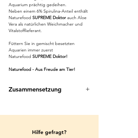
Aquarium prächtig gedeihen.
Neben einem 6% Spirulina-Anteil enthält
Naturefood
SUPREME Doktor
auch Aloe
Vera als natürlichen Weichmacher und
Vitalstofflieferant.
Füttern Sie in gemischt besetzten
Aquarien immer zuerst
Naturefood
SUPREME Doktor!
Naturefood - Aus Freude am Tier!
Zusammensetzung
Fisch und Fischnebenerzeugnisse,
Weich- und Krebstiere, Getreide,
Gemüse, Öle und Fette, Algen,
Vitamin- und Mineralstoffvormischung.
Hilfe gefragt?
Inhaltsstoffe: