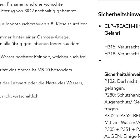
gen, Planarien und unerwünschte
 Entzug von SiO2 nachhaltig gehemmt.
Sicherheitshinwe
ür Ionentauschersäulen z.B. Kieselsäurefilter
CLP-/REACH-Hin
Gefahr!
er immer hinter einer Osmose-Anlage.
 alle übrig gebliebenen Ionen aus dem
H315: Verursacht
H318: Verursach
s Wasser höchster Reinheit, welches auch frei
ität des Harzes ist MB 20 besonders
Sicherheitshinwe
P102: Darf nicht
t der Leitwert oder die Härte des Wassers,
gelangen.
P280: Schutzhand
nicht wirtschaftlich
Augenschutz/ Ges
tragen.
P302 + P352: B
Mit viel Wasser/
P305 + P351 + 
AUGEN: Einige M