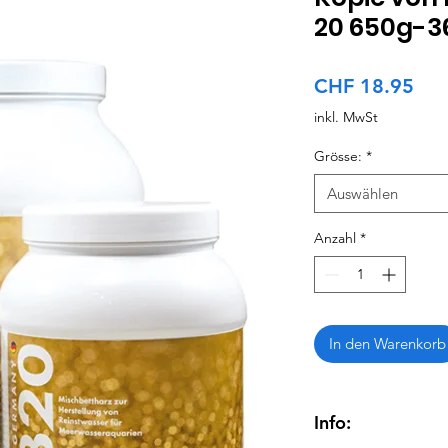
20 650g-3
Pre
CHF 18.95
inkl. MwSt
Grösse:
*
Auswählen
Anzahl
*
In den Warenkorb
Info: