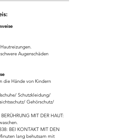
is:
weise
 Hautreizungen.
t schwere Augenschäden
ise
 in die Hände von Kindern
schuhe/ Schutzkleidung/
ichtsschutz/ Gehörschutz/
EI BERÜHRUNG MIT DER HAUT:
/waschen.
P338: BEI KONTAKT MIT DEN
inuten lang behutsam mit