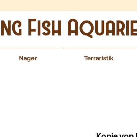
ing Fish Aquari
Nager
Terraristik
Kopie von