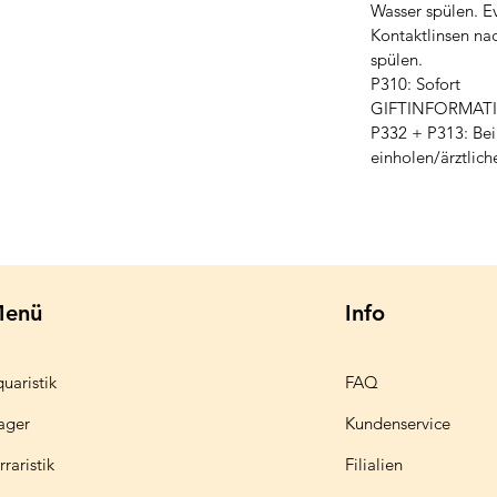
Wasser spülen. E
Kontaktlinsen na
spülen.
P310: Sofort
GIFTINFORMATI
P332 + P313: Bei
einholen/ärztlich
enü
Info
uaristik
FAQ
ager
Kundenservice
rraristik
Filialien