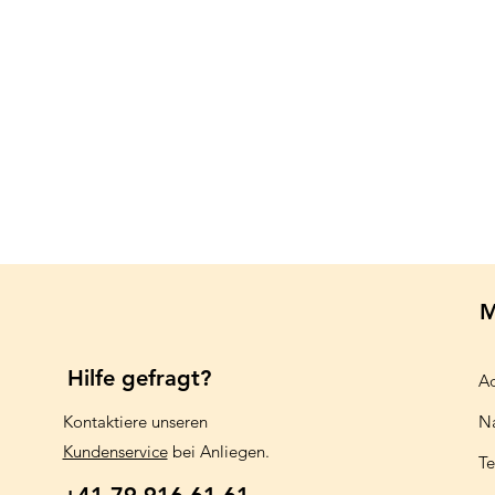
M
Hilfe gefragt?
Aq
Kontaktiere unseren
N
Kundenservice
bei Anliegen.
Te
+41 79 916 61 61