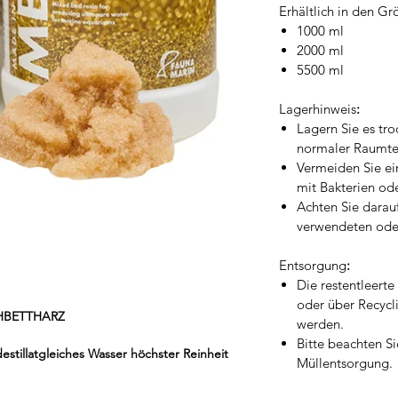
Erhältlich in den G
1000 ml
2000 ml
5500 ml
Lagerhinweis
:
Lagern Sie es tro
normaler Raumte
Vermeiden Sie ei
mit Bakterien od
Achten Sie darauf
verwendeten ode
Entsorgung
:
Die restentleert
oder über Recycl
HBETTHARZ
werden.
Bitte beachten Si
stillatgleiches Wasser höchster Reinheit
Müllentsorgung.
.