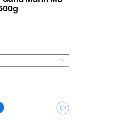
600g
is