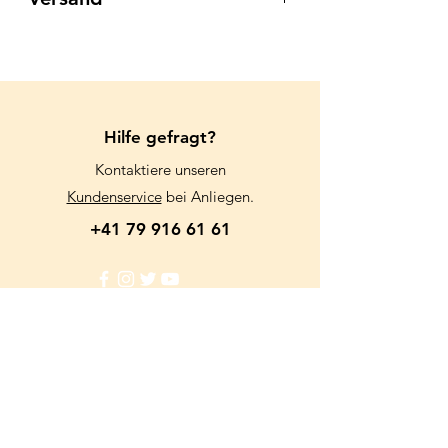
Für das Wohl der Tiere, bieten wir
keinen Versand an.
Wir danken für Ihr Verständnis.
Hilfe gefragt?
Kontaktiere unseren
Kundenservice
bei Anliegen.
+41 79 916 61 61
Info