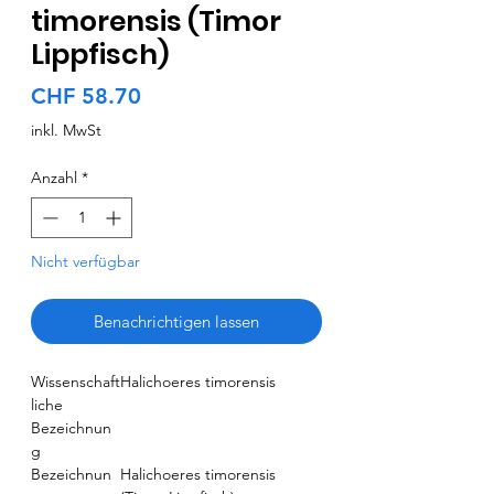
timorensis (Timor
Lippfisch)
Preis
CHF 58.70
inkl. MwSt
Anzahl
*
Nicht verfügbar
Benachrichtigen lassen
Wissenschaft
Halichoeres timorensis
liche
Bezeichnun
g
Bezeichnun
Halichoeres timorensis