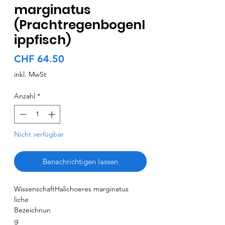
marginatus
(Prachtregenbogenl
ippfisch)
Preis
CHF 64.50
inkl. MwSt
Anzahl
*
Nicht verfügbar
Benachrichtigen lassen
Wissenschaft
Halichoeres marginatus
liche
Bezeichnun
g