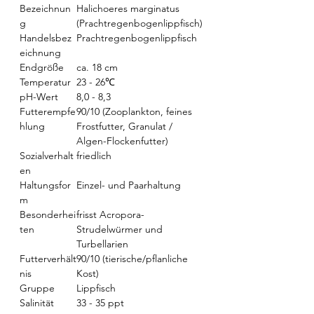
Bezeichnun
Halichoeres marginatus
g
(Prachtregenbogenlippfisch)
Handelsbez
Prachtregenbogenlippfisch
eichnung
Endgröße
ca. 18 cm
Temperatur
23 - 26℃
pH-Wert
8,0 - 8,3
Futterempfe
90/10 (Zooplankton, feines
hlung
Frostfutter, Granulat /
Algen-Flockenfutter)
Sozialverhalt
friedlich
en
Haltungsfor
Einzel- und Paarhaltung
m
Besonderhei
frisst Acropora-
ten
Strudelwürmer und
Turbellarien
Futterverhält
90/10 (tierische/pflanliche
nis
Kost)
Gruppe
Lippfisch
Salinität
33 - 35 ppt