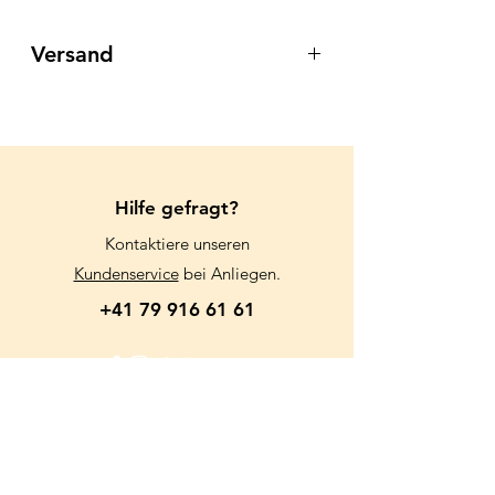
Versand
Für das Wohl der Tiere, bieten wir
keinen Versand an.
Wir danken für Ihr Verständnis.
Hilfe gefragt?
Kontaktiere unseren
Kundenservice
bei Anliegen.
+41 79 916 61 61