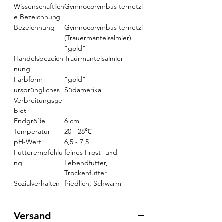
Wissenschaftlich
Gymnocorymbus ternetzi
e Bezeichnung
Bezeichnung
Gymnocorymbus ternetzi
(Trauermantelsalmler)
"gold"
Handelsbezeich
Traürmantelsalmler
nung
Farbform
"gold"
ursprüngliches
Südamerika
Verbreitungsge
biet
Endgröße
6 cm
Temperatur
20 - 28℃
pH-Wert
6,5 - 7,5
Futterempfehlu
feines Frost- und
ng
Lebendfutter,
Trockenfutter
Sozialverhalten
friedlich, Schwarm
Versand