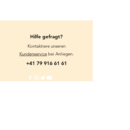
Für das Wohl der Tiere, bieten wir
keinen Versand an.
Wir danken für Ihr Verständnis.
Hilfe gefragt?
Kontaktiere unseren
Kundenservice
bei Anliegen.
+41 79 916 61 61
Info
FAQ