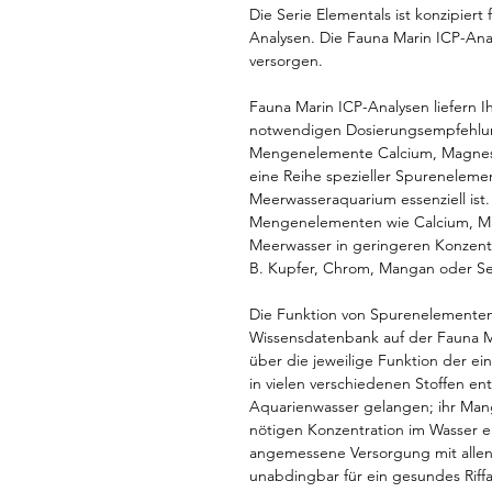
Die Serie Elementals ist konzipiert
Analysen. Die Fauna Marin ICP-Ana
versorgen.
Fauna Marin ICP-Analysen liefern I
notwendigen Dosierungsempfehlu
Mengenelemente Calcium, Magnesi
eine Reihe spezieller Spureneleme
Meerwasseraquarium essenziell ist
Mengenelementen wie Calcium, Ma
Meerwasser in geringeren Konzentra
B. Kupfer, Chrom, Mangan oder Sel
Die Funktion von Spurenelementen 
Wissensdatenbank auf der Fauna M
über die jeweilige Funktion der 
in vielen verschiedenen Stoffen en
Aquarienwasser gelangen; ihr Mange
nötigen Konzentration im Wasser e
angemessene Versorgung mit allen
unabdingbar für ein gesundes Riff