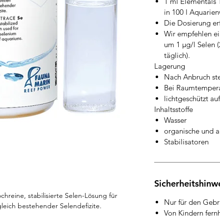
1 ml Elementals 
in 100 l Aquarien
Die Dosierung er
Wir empfehlen e
um 1 µg/l Selen 
täglich).
Lagerung
Nach Anbruch ste
Bei Raumtempera
lichtgeschützt a
Inhaltsstoffe
Wasser
organische und a
Stabilisatoren
Sicherheitshinwe
reine, stabilisierte Selen-Lösung für
Nur für den Gebr
gleich bestehender Selendefizite.
Von Kindern fern