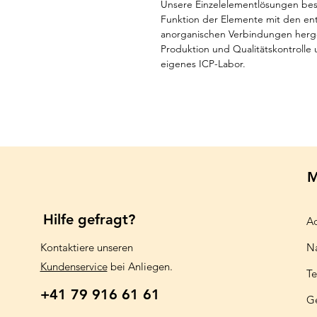
Unsere Einzelelementlösungen best
Funktion der Elemente mit den e
anorganischen Verbindungen herges
Produktion und Qualitätskontrolle 
eigenes ICP-Labor.
M
Hilfe gefragt?
Aq
Kontaktiere unseren
N
Kundenservice
bei Anliegen.
Te
+41 79 916 61 61
G