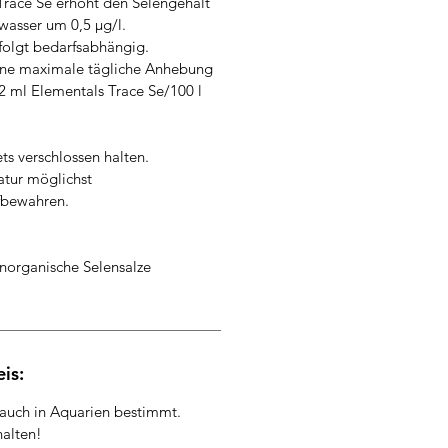
Trace Se erhöht den Selengehalt
wasser um 0,5 µg/l.
folgt bedarfsabhängig.
ine maximale tägliche Anhebung
(2 ml Elementals Trace Se/100 l
ts verschlossen halten.
tur möglichst
ufbewahren.
norganische Selensalze
is:
auch in Aquarien bestimmt.
halten!