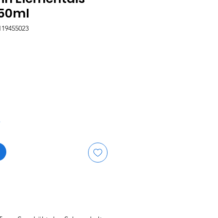
250ml
119455023
is
r