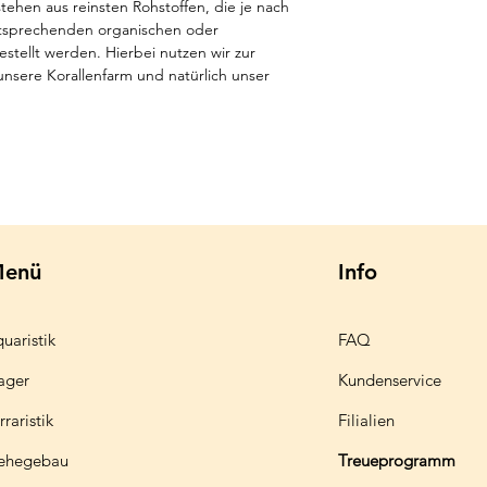
ehen aus reinsten Rohstoffen, die je nach
ntsprechenden organischen oder
tellt werden. Hierbei nutzen wir zur
unsere Korallenfarm und natürlich unser
enü
Info
uaristik
FAQ
ager
Kundenservice
rraristik
Filialien
ehegebau
Treueprogramm