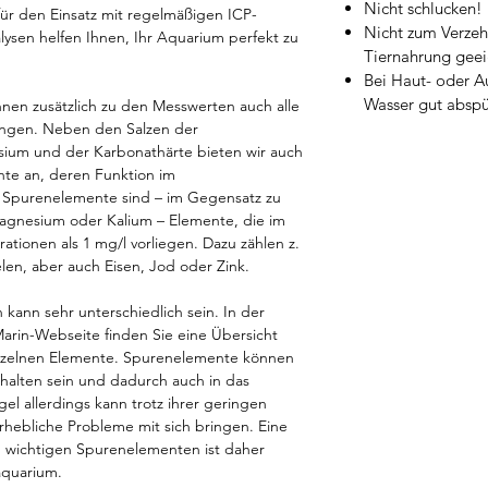
Nicht schlucken!
 für den Einsatz mit regelmäßigen ICP-
Nicht zum Verzeh
lysen helfen Ihnen, Ihr Aquarium perfekt zu
Tiernahrung geei
Bei Haut- oder A
Wasser gut abspü
hnen zusätzlich zu den Messwerten auch alle
ngen. Neben den Salzen der
um und der Karbonathärte bieten wir auch
nte an, deren Funktion im
. Spurenelemente sind – im Gegensatz zu
gnesium oder Kalium – Elemente, die im
tionen als 1 mg/l vorliegen. Dazu zählen z.
en, aber auch Eisen, Jod oder Zink.
kann sehr unterschiedlich sein. In der
arin-Webseite finden Sie eine Übersicht
einzelnen Elemente. Spurenelemente können
thalten sein und dadurch auch in das
l allerdings kann trotz ihrer geringen
rhebliche Probleme mit sich bringen. Eine
 wichtigen Spurenelementen ist daher
aquarium.