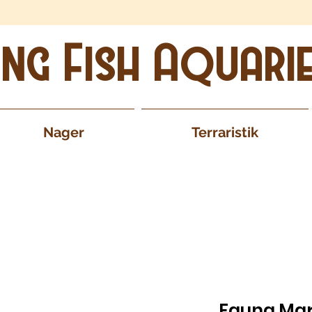
ing Fish Aquari
Nager
Terraristik
Fauna Mar