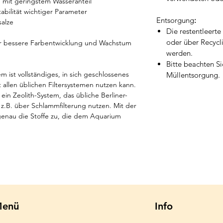
e mit geringstem Wasseranteil
bilität wichtiger Parameter
Entsorgung
:
alze
Die restentleert
oder über Recycl
für bessere Farbentwicklung und Wachstum
werden.
Bitte beachten Si
m ist vollständiges, in sich geschlossenes
Müllentsorgung.
allen üblichen Filtersystemen nutzen kann.
e ein Zeolith-System, das übliche Berliner-
 z.B. über Schlammfilterung nutzen. Mit der
genau die Stoffe zu, die dem Aquarium
enü
Info