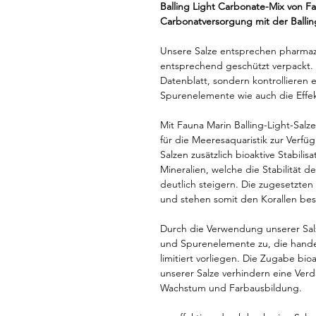
Balling Light Carbonate-Mix von Fau
Carbonatversorgung mit der Balli
Unsere Salze entsprechen pharmaz
entsprechend geschützt verpackt. W
Datenblatt, sondern kontrollieren 
Spurenelemente wie auch die Effekt
Mit Fauna Marin Balling-Light-Salze
für die Meeresaquaristik zur Verf
Salzen zusätzlich bioaktive Stabili
Mineralien, welche die Stabilität 
deutlich steigern. Die zugesetzten
und stehen somit den Korallen bes
Durch die Verwendung unserer Salz
und Spurenelemente zu, die hande
limitiert vorliegen. Die Zugabe bi
unserer Salze verhindern eine Ver
Wachstum und Farbausbildung.