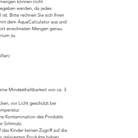
mengen können nicht
gegeben werden, da jedes
ist. Bitte rechnen Sie sich Ihren
mit dem AquaCalculator aus und
dort errechneten Mengen genau
rium zu.
rößen
:
eine Mindesthaltbarkeit von ca. 3
cken, vor Licht geschützt bei
mperatur.
ne Kontamination des Produkts
er Schmutz.
 das Kinder keinen Zugriff auf die
r gelagerten Produkte haben.