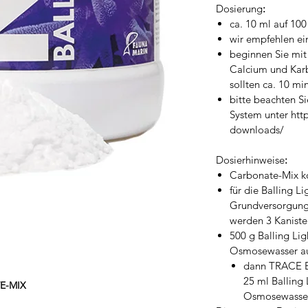
Dosierung
:
ca. 10 ml auf 100
wir empfehlen ei
beginnen Sie mi
Calcium und Kar
sollten ca. 10 mi
bitte beachten S
System unter htt
downloads/
Dosierhinweise
:
Carbonate-Mix ko
für die Balling L
Grundversorgung
werden 3 Kaniste
500 g Balling Lig
Osmosewasser au
dann TRACE E
25 ml Balling
E-MIX
Osmosewasser 