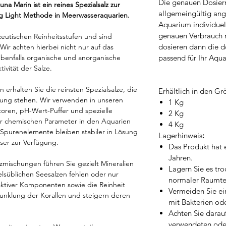
Die genauen Dosier
na Marin ist ein reines Spezialsalz zur
allgemeingültig an
ng Light Methode in Meerwasseraquarien.
Aquarium individuell 
genauen Verbrauch 
eutischen Reinheitsstufen und sind
dosieren dann die 
ir achten hierbei nicht nur auf das
passend für Ihr Aqua
ebenfalls organische und anorganische
ivität der Salze.
n erhalten Sie die reinsten Spezialsalze, die
Erhältlich in den G
ügung stehen. Wir verwenden in unseren
1 Kg
satoren, pH-Wert-Puffer und spezielle
2 Kg
der chemischen Parameter in den Aquarien
4 Kg
 Spurenelemente bleiben stabiler in Lösung
Lagerhinweis
:
ser zur Verfügung.
Das Produkt hat 
Jahren.
mischungen führen Sie gezielt Mineralien
Lagern Sie es tro
lsüblichen Seesalzen fehlen oder nur
normaler Raumte
oaktiver Komponenten sowie die Reinheit
Vermeiden Sie ei
dunklung der Korallen und steigern deren
mit Bakterien od
Achten Sie darauf
verwendeten ode