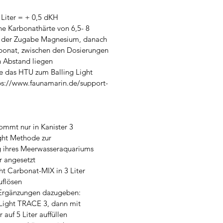
 Liter = + 0,5 dKH
ne Karbonathärte von 6,5- 8
t der Zugabe Magnesium, danach
bonat, zwischen den Dosierungen
n Abstand liegen
ie das HTU zum Balling Light
ps://www.faunamarin.de/support-
mmt nur in Kanister 3
ight Methode zur
 ihres Meerwasseraquariums
r angesetzt
ht Carbonat-MIX in 3 Liter
flösen
rgänzungen dazugeben:
 Light TRACE 3, dann mit
auf 5 Liter auffüllen