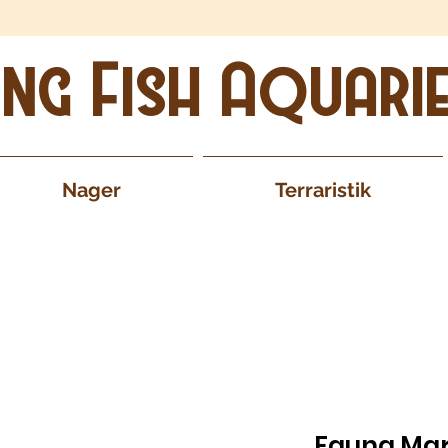
ing Fish Aquari
Nager
Terraristik
Fauna Mari