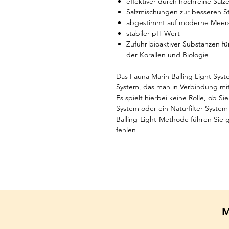
effektiver durch hochreine Salz
Salzmischungen zur besseren Sta
abgestimmt auf moderne Meers
stabiler pH-Wert
Zufuhr bioaktiver Substanzen 
der Korallen und Biologie
Das Fauna Marin Balling Light Syste
System, das man in Verbindung mit 
Es spielt hierbei keine Rolle, ob Si
System oder ein Naturfilter-System
Balling-Light-Methode führen Sie 
fehlen
M