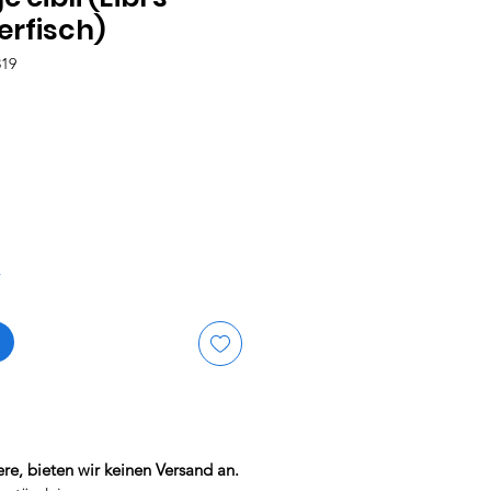
erfisch)
319
is
r
re, bieten wir keinen Versand an.