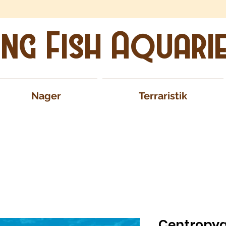
ing Fish Aquari
Nager
Terraristik
Centropyge 