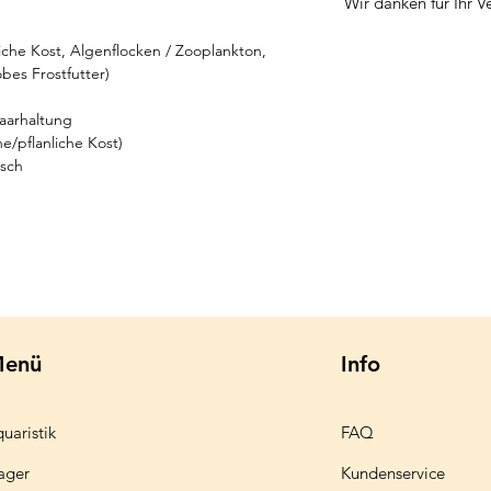
Wir danken für Ihr V
liche Kost, Algenflocken / Zooplankton,
obes Frostfutter)
Paarhaltung
he/pflanliche Kost)
isch
enü
Info
uaristik
FAQ
ager
Kundenservice