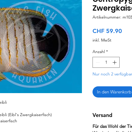
Zwergkais
Artikelnummer: m10
Pre
CHF 59.90
inkl. MwSt
Anzahl
*
Nur noch 2 verfügba
In den Warenkorb
ibli
Versand
bli (Eibl's Zwergkaiserfisch)
aiserfisch
Für das Wohl der Tie