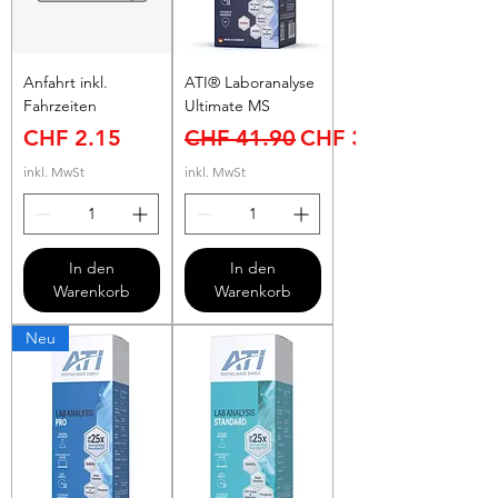
Anfahrt inkl.
ATI® Laboranalyse
Fahrzeiten
Ultimate MS
Preis
Standardpreis
Sale-Preis
CHF 2.15
CHF 41.90
CHF 35.62
inkl. MwSt
inkl. MwSt
In den
In den
Warenkorb
Warenkorb
Neu