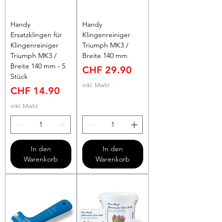
Handy
Handy
Ersatzklingen für
Klingenreiniger
Klingenreiniger
Triumph MK3 /
Triumph MK3 /
Breite 140 mm
Breite 140 mm - 5
Preis
CHF 29.90
Stück
inkl. MwSt
Preis
CHF 14.90
inkl. MwSt
In den
In den
Warenkorb
Warenkorb