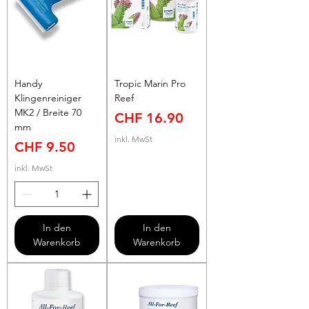
Handy
Tropic Marin Pro
Klingenreiniger
Reef
MK2 / Breite 70
Preis
CHF 16.90
mm
inkl. MwSt
Preis
CHF 9.50
inkl. MwSt
In den
In den
Warenkorb
Warenkorb