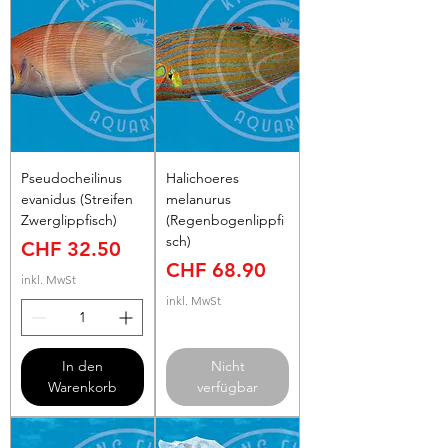
Pseudocheilinus
Halichoeres
evanidus (Streifen
melanurus
Zwerglippfisch)
(Regenbogenlippfi
sch)
Preis
CHF 32.50
Preis
CHF 68.90
inkl. MwSt
inkl. MwSt
In den
Nicht
Warenkorb
verfügbar