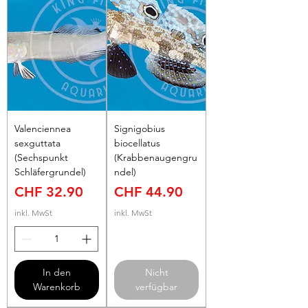
Valenciennea
Signigobius
sexguttata
biocellatus
(Sechspunkt
(Krabbenaugengru
Schläfergrundel)
ndel)
Preis
Preis
CHF 32.90
CHF 44.90
inkl. MwSt
inkl. MwSt
In den
Nicht
Warenkorb
verfügbar