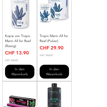
Kopie von Tropic
Tropic Marin All for
Marin All for Reef
Reef (Pulver)
(flüssig)
Preis
CHF 29.90
Preis
CHF 13.90
inkl. MwSt
inkl. MwSt
In den
In den
Warenkorb
Warenkorb