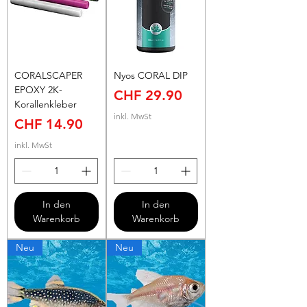
CORALSCAPER
Nyos CORAL DIP
EPOXY 2K-
Preis
CHF 29.90
Korallenkleber
inkl. MwSt
Preis
CHF 14.90
inkl. MwSt
In den
In den
Warenkorb
Warenkorb
Neu
Neu