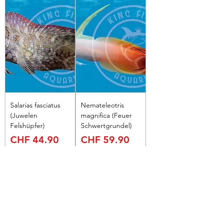
Salarias fasciatus
Nemateleotris
(Juwelen
magnifica (Feuer
Felshüpfer)
Schwertgrundel)
Preis
Preis
CHF 44.90
CHF 59.90
inkl. MwSt
inkl. MwSt
In den
Nicht
Warenkorb
verfügbar