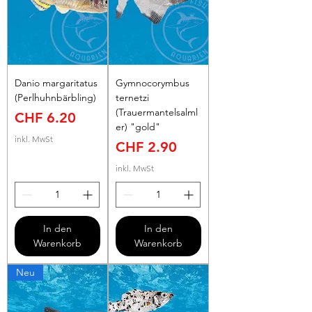
Danio margaritatus
Gymnocorymbus
(Perlhuhnbärbling)
ternetzi
(Trauermantelsalml
Preis
CHF 6.20
er) "gold"
inkl. MwSt
Preis
CHF 2.90
inkl. MwSt
In den
In den
Warenkorb
Warenkorb
Neu