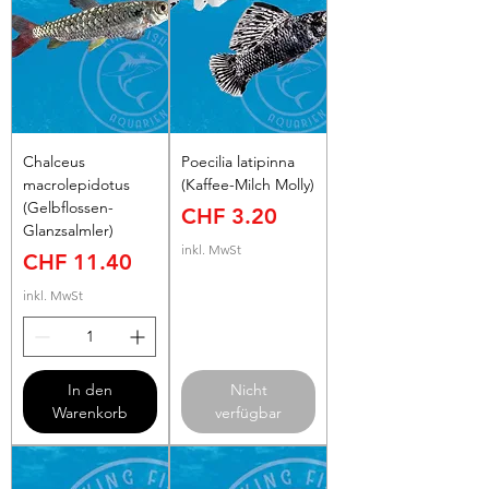
Chalceus
Poecilia latipinna
macrolepidotus
(Kaffee-Milch Molly)
(Gelbflossen-
Preis
CHF 3.20
Glanzsalmler)
inkl. MwSt
Preis
CHF 11.40
inkl. MwSt
In den
Nicht
Warenkorb
verfügbar