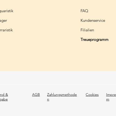
uaristik
FAQ
ager
Kundenservice
rraristik
Filialien
ehegebau
Treueprogramm
and &
AGB
Zahlungsmethode
Cookies
Impre
gabe
n
m