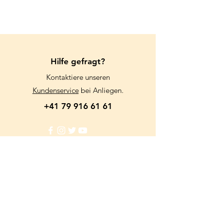
Für das Wohl der Tiere, bieten wir
keinen Versand an.
Wir danken für Ihr Verständnis.
Hilfe gefragt?
Kontaktiere unseren
Kundenservice
bei Anliegen.
+41 79 916 61 61
Info
FAQ