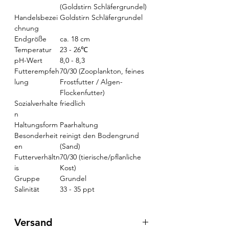
(Goldstirn Schläfergrundel)
Handelsbezei
Goldstirn Schläfergrundel
chnung
Endgröße
ca. 18 cm
Temperatur
23 - 26℃
pH-Wert
8,0 - 8,3
Futterempfeh
70/30 (Zooplankton, feines
lung
Frostfutter / Algen-
Flockenfutter)
Sozialverhalte
friedlich
n
Haltungsform
Paarhaltung
Besonderheit
reinigt den Bodengrund
en
(Sand)
Futterverhältn
70/30 (tierische/pflanliche
is
Kost)
Gruppe
Grundel
Salinität
33 - 35 ppt
Versand