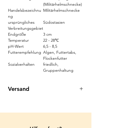
(Militärhelmschnecke)
Handelsbezeichnu
Militärhelmschnecke
ng
ursprüngliches
Südostasien
Verbreitungsgebiet
Endgröße
3 cm
Temperatur
22 - 28℃
pH-Wert
6,5 - 8,5
Futterempfehlung
Algen, Futtertabs,
Flockenfutter
Sozialverhalten
friedlich,
Gruppenhaltung
Versand
Für das Wohl der Tiere, bieten wir
keinen Versand an.
Wir danken für Ihr Verständnis.