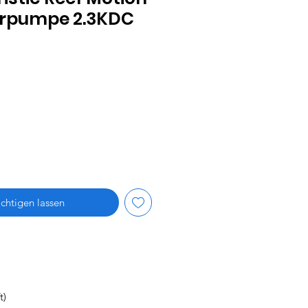
erpumpe 2.3KDC
is
chtigen lassen
t)