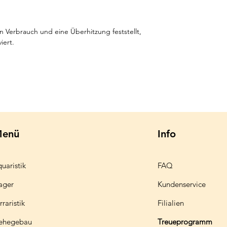
Verbrauch und eine Überhitzung feststellt,
iert.
enü
Info
uaristik
FAQ
ager
Kundenservice
rraristik
Filialien
ehegebau
Treueprogramm