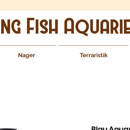
ing Fish Aquari
Nager
Terraristik
Blau Aquar