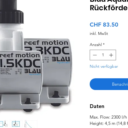
Rückförd
Pre
CHF 83.50
inkl. MwSt
Anzahl
*
Nicht verfügbar
Benachri
Daten
Max. Flow: 2300 l/h
Height: 4,5 m (14,8 f