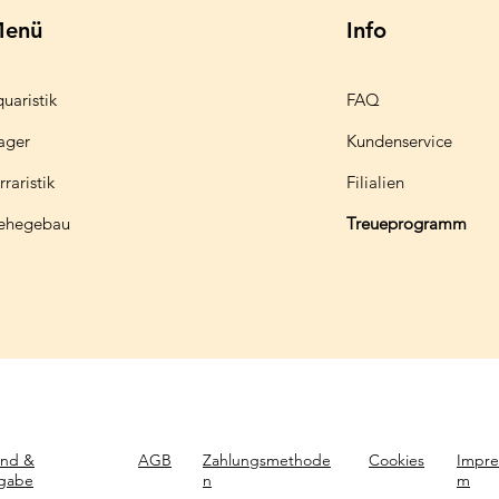
enü
Info
uaristik
FAQ
ager
Kundenservice
rraristik
Filialien
ehegebau
Treueprogramm
and &
AGB
Zahlungsmethode
Cookies
Impre
gabe
n
m