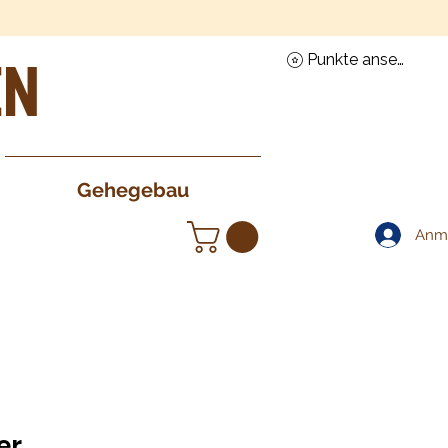
en
Punkte ansehen
Gehegebau
Anm
er