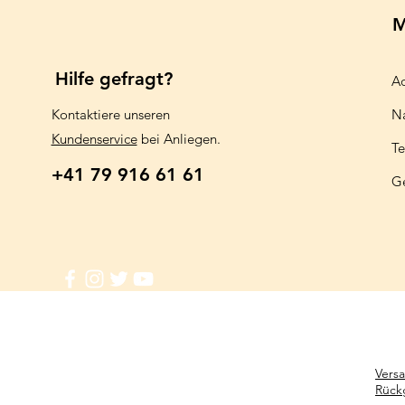
M
Hilfe gefragt?
Aq
Kontaktiere unseren
N
Kundenservice
bei Anliegen.
Te
+41 79 916 61 61
G
Vers
Rück