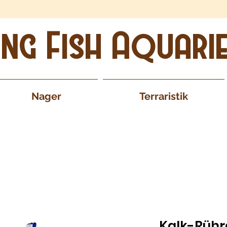
ing Fish Aquari
Nager
Terraristik
Kalk-Rühr