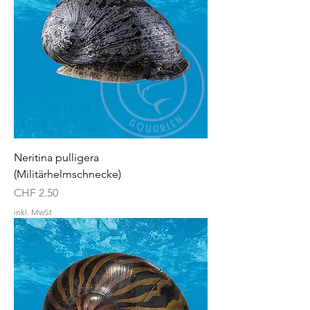
Neritina pulligera
(Militärhelmschnecke)
Preis
CHF 2.50
inkl. MwSt